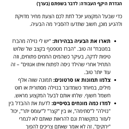
הגדרת היקף העבודה: לדבר בשפתם (בערך)
כדי שבעל המקצוע יוכל לתת לכם הצעת מחיר מדויקת
ולהגיע מוכן, חשוב שתדעו להסביר מה הבעיה.
תארו את הבעיה בבהירות:
"יש לי נזילה מהברז
במטבח" זה טוב. "הברז מטפטף בקצב של שלוש
טיפות לדקה, בעיקר כשהמים החמים פתוחים, וזה
התחיל אחרי שהילד ניסה לפתוח איתו אגוזים" – זה
עוד יותר טוב.
צלמו תמונות או סרטונים:
תמונה שווה אלף
מילים, במיוחד כשמדובר בנזילה מסתורית או חוט
חשמל חשוף. שלחו אותם לבעל המקצוע מראש.
למדו כמה מונחים בסיסיים:
לדעת את ההבדל בין
"נזילה" ל"סתימה", או בין "קצר" ל"עומס יתר", יכול
לעזור בתקשורת וגם להראות שאתם לא לגמרי
"ירוקים". זה לא אומר שאתם צריכים להפוך