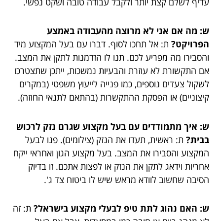
עדיף לשלם קצת יותר ולקבל עבודה טובה ושקט נפשי.
ש: מה אם אני לא מרוצה מהעבודה באמצע
הפרויקט?
ת: אל תחכו לסוף. דברו עם בעל המקצוע מיד
והסבירו מה מפריע לכם. תנו לו הזדמנות לתקן את המצב.
אם התקשורת לא עוזרת והבעיות נמשכות, ייתכן שתצטרכו
לשקול צעדים נוספים, כמו פנייה לייעוץ משפטי (במקרים
קיצוניים) או הפסקת ההתקשרות (בהתאם לתנאי החוזה).
ש: איך מתמודדים עם בעל מקצוע שגרם נזק לרכוש
בבית?
ת: ראשית, תעדו את הנזק (צילומים). פנו לבעל
המקצוע והסבירו את המצב. בעל מקצוע הגון ואחראי ייקח
אחריות וידאג לתקן את הנזק או לפצות אתכם. זו בדיוק
הסיבה שחשוב לוודא מראש שיש לו ביטוח צד ג'.
ש: האם נהוג לתת טיפ לבעלי מקצוע בישראל?
ת: זה