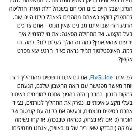
המזגן שבק חיים ביום הכי חם בשנה? דלת הארון החליטה
להתפרק דווקא כשאתם ממהרים לצאת? כולנו היינו שם.
הרגע הזה שבו אתם מבינים שאין מנוס – אתם צריכים
בעל מקצוע. ואז מתחילה הסאגה: את מי להזמין? איך
יודעים שהוא אמין? כמה זה הולך לעלות לנו? ולמה, הו
למה, האינסטלטור תמיד נראה כאילו הרגע יצא מסרט
אקשן?
לפי אתר
FixGuide
, אם גם אתם חוששים מהתהליך הזה
יותר מאשר מפגישה עם רואה החשבון שלכם, הגעתם
למקום הנכון. במדריך הזה נהפוך אתכם למומחים באיתור
בעלי מקצוע איכותיים. נפרק את התהליך לגורמים, נצייד
אתכם בטיפים מנצחים, ונעשה את כל זה עם קורטוב של
הומור (כי אם לא נצחק, כנראה שנבכה). אז קחו נשימה
עמוקה (ותבדקו שאין ריח של גז באוויר), אנחנו מתחילים!