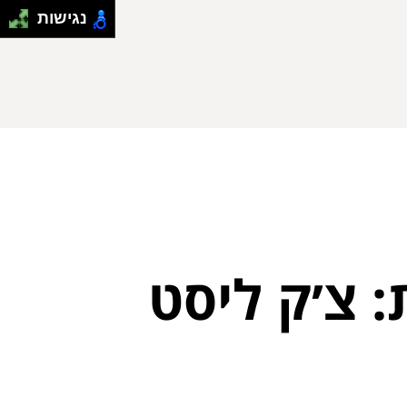
נגישות
 צ׳ק ליסט