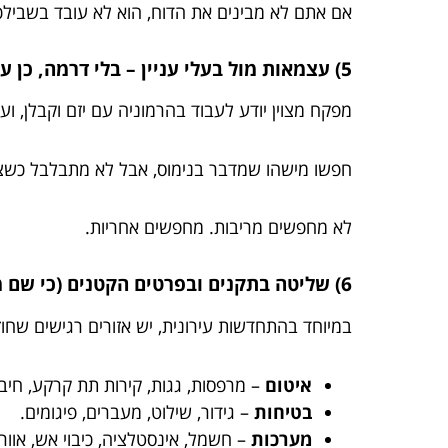
אם אתם לא מבינים את הדוח, הוא לא עובד בשבילכ
5) עצמאות מול בעלי עניין – בלי דרמה, כן עם גב
מפקח מצוין יודע לעבוד בהרמוניה עם יזם וקבלן, ועד
חפשו מישהו שמדבר בנימוס, אבל לא מתבלבל כשצרי
לא מחפשים מריבות. מחפשים אחריות.
6) שליטה בתקנים ובפרטים הקטנים (כי שם מתחבאים הכסף והנזילות)
במיוחד בהתחדשות עירונית, יש אזורים רגישים שחוז
איטום
– מרפסות, גגות, קירות תת קרקע, חיבו
בטיחות
– גידור, שילוט, מעברים, פיגומים.
מערכות
– חשמל, אינסטלציה, כיבוי אש, אוורור