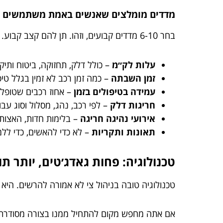
מדדים מומלצים שאנשים באמת משתמשים 
בחר 6-10 מדדים קבועים, וזהו. תן להם קצב קבוע. ותשתמש בהם לקבלת החלטות.
עלות לק״מ
– כולל דלק, תחזוקה, ביטוח ותיקו
זמן השבתה
– כמה זמן רכב לא זמין בגלל טיפ
עמידה בטיפולים בזמן
– אחוז רכבים שטופלו 
חריגות דלק
– לפי רכב, נהג, מסלול וסוג עבו
אירועי נהיגה חריגה
– בלימות חדות, האצות,
תאונות ותקריות
– לא כדי להאשים, כדי לל
טכנולוגיה: פחות גאדג׳טים, יותר ת
טכנולוגיה טובה בניהול צי לא אמורה להרשים. היא א
אם אתה מחפש מקום להתחיל ממנו בצורה מסודרת,