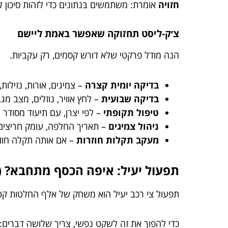
חזויה
אומרת: משתמשים בנתונים כדי לזהות סיכון לפ
צ׳ק-ליסט תחזוקה שאפשר באמת ליישם
הנה מודל פרקטי שלא דורש קסמים, רק עקביות.
בדיקה יומית קצרה
– צמיגים, אורות, נזילות
בדיקה שבועית
– לחץ אוויר, נוזלים, מצב מגבי
טיפול תקופתי
– לפי יצרן, עם תיעוד מסודר 
ניהול צמיגים
– תאריך החלפה, עומק חריצים, וא
מעקב תקלות חוזרות
– אם אותה תקלה חוזרת
תפעול יעיל: איפה הכסף מתחבא? (ר
תפעול צי רכב יעיל הוא משחק של אלף החלטות קטנות
כדי להפוך את זה לשקט נפשי, צריך שלושה דברים: ת