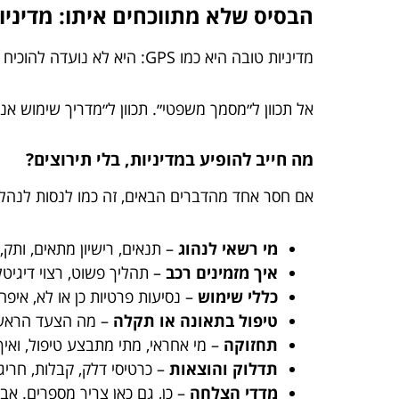
הבסיס שלא מתווכחים איתו: מדיניו
מדיניות טובה היא כמו GPS: היא לא נועדה להוכיח שאתה צודק, היא נועדה להביא אותך ליעד בלי דרמות.
אל תכוון ל״מסמך משפטי״. תכוון ל״מדריך שימוש אנו
מה חייב להופיע במדיניות, בלי תירוצים?
אם חסר אחד מהדברים הבאים, זה כמו לנסות לנהל
מי רשאי לנהוג
– תנאים, רישיון מתאים, ותק,
איך מזמינים רכב
– תהליך פשוט, רצוי דיגיטל
כללי שימוש
– נסיעות פרטיות כן או לא, איפה
טיפול בתאונה או תקלה
– מה הצעד הראשון
תחזוקה
– מי אחראי, מתי מתבצע טיפול, ואיך
תדלוק והוצאות
– כרטיסי דלק, קבלות, חריג
מדדי הצלחה
– כן, גם כאן צריך מספרים. אב