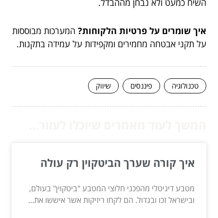
השיח כמעט ולא נבחן מההבדל.
איך שומרים על פרטיות הלקוחות?
המערכות מבוססות
על תקני אבטחה מחמירים ומקפידות על עמידה בתקנות.
טכנולוגיה
פיננסים
שיווק
המשך לעוד מאמרים שיוכלו לעזור...
איך קורה שערך הביטקוין רק עולה
מטבע דיגיטלי מהפכני חלוצי המטבע "ביטקוין" בעולם,
ובישראל זכו ובגדול. הם לקחו ריזיקות אשר איששו את...