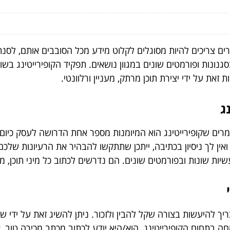
ם צריכים להיות מסוגלים לקלוט מידע מכל הסובבים אותם, לסנתז א
בסגנונות ופורמטים שונים במגוון נושאים. תפקיד הקופירייטינג 
זאת על ידי יצירת תוכן מרתק, מעניין ורלוונטי.
ג
רים שקופירייטינג הוא המיומנות מספר אחת הדרושה לעסק כיום
אין לך ניסיון בכתיבה, ייתכן שתתקשו להבהיר את הרעיונות שלכם
יות שונות ובפורמטים שונים. הם נדרשים לכתוב כל מיני תוכן, מ
צריך להיעשות בצורה שקל להבין ולזכור. ניתן להשיג זאת על ידי ש
 בתחום הקופירייטינג. הוא/היא יודע לכתוב מכתב מכירה טוב, אב