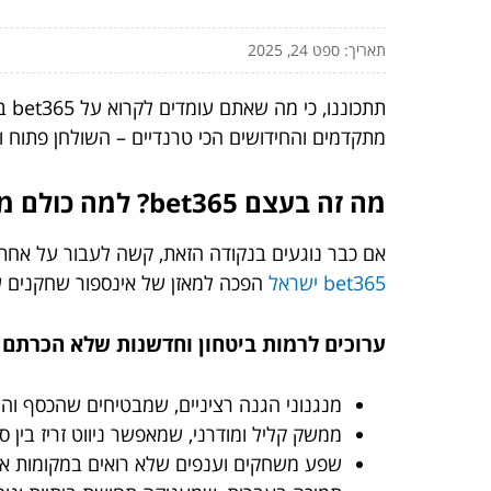
תאריך: ספט 24, 2025
תת
מתקדמים והחידושים הכי טרנדיים – השולחן פתוח ו
מה זה בעצם bet365? למה כולם מדברים על זה?
אם כבר נוגעים בנקודה הזאת, קשה לעבור על אחת ה
bet365 ישראל
הפכה למאזן של אינספור שחקנים ש
ערוכים לרמות ביטחון וחדשנות שלא הכרתם
מנגנוני הגנה רציניים, שמבטיחים שהכסף וה
ממשק קליל ומודרני, שמאפשר ניווט זריז בין ספורט ל־s
שפע משחקים וענפים שלא רואים במקומות א