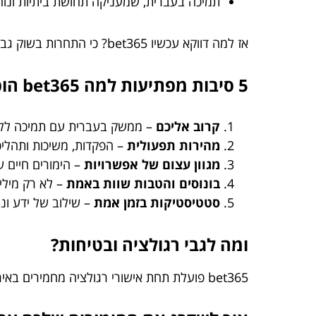
תמיכה בעברית, שמעניקה תחושת ביתיות ונו
אז למה דווקא עכשיו bet365? כי התחרות בשוק גבוהה, והפלטפורמה הזו יודעת להציע חוויה שאין לזלזל בה.
5 סיבות מפתיעות למה bet365 הופך לכוכב הליגה בישראל
קרוב אליכם
– ממשק בעברית עם תמיכה ללקוחות
מהירות תפעולית
– הפקדות, משיכות ותהליכ
מגוון עצום של אפשרויות
– הימורים חיים ע
בונוסים והטבות שוות באמת
– לא רק מילי
סטטיסטיקות בזמן אמת
– שילוב של ידע ונ
ומה לגבי רגולציה ובטיחות?
bet365 פועלת תחת אישורי רגולציה מחמירים באירופה, וזה משתקף גם בישראל. החוויה חוקית, בטוחה ורגועה – אין מקום לדאגות.