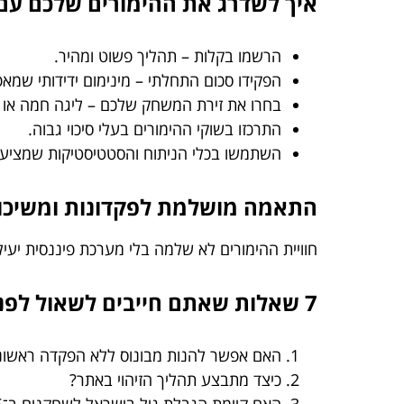
איך לשדרג את ההימורים שלכם עם bet365 בישראל
הרשמו בקלות – תהליך פשוט ומהיר.
הפקידו סכום התחלתי – מינימום ידידותי שמא
בחרו את זירת המשחק שלכם – ליגה חמה או 
התרכזו בשוקי ההימורים בעלי סיכוי גבוה.
השתמשו בכלי הניתוח והסטטיסטיקות שמציע
התאמה מושלמת לפקדונות ומשיכו
חוויית ההימורים לא שלמה בלי מערכת פיננסית יעיל
7 שאלות שאתם חייבים לשאול לפני ההרשמה
האם אפשר להנות מבונוס ללא הפקדה ראשונ
כיצד מתבצע תהליך הזיהוי באתר?
האם קיימת הגבלת גיל בישראל לשחקנים ב־bet365?