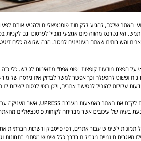
צועי האתר שלכם, להגיע ללקוחות פוטנציאליים ולהניע אותם לפעו
ש. האינטרנט מהווה כיום אמצעי מוביל לפרסום וגם לקניות בפו
צרים והשירותים שאתם מעוניינים למכור. הנה שלושה כלים דיגיטל
 על הפצת מודעות קופצות "פופ אפס" מתאימות לגולש. כלי כזה מ
נוח ופשוט להפעלה וכך אפשר למשל לבדוק איזו גירסה של מודעה
ת עלולות להוביל לנטישת אתרים, ולכן רצוי לנסות לשלוח לו בעי
– כלי זה מאפשר לכם לקדם את האת
ונעת בעיה של עיכובים אשר מבריחה לקוחות פוטנציאליים מהא
 תמונות לשימוש עבור אתרים, דפי פייסבוק ורשתות חברתיות אחר
ו מאגרים חינמיים מגבילים בדרך כלל שימוש מסחרי בתמונות ו