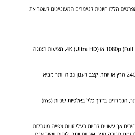
רטים הללו חיונית לגיימרים המעוניינים לשפר את
היא גורם קריטי. רזולוציות גבוהות יותר, כגון 1080p (Full HD), 1440p (Quad HD) או 4K (Ultra HD), מציעות תצוגה
2. **קצב רענון**: קצב רענון גבוה חיוני למשחק חלק יותר. רוב מסכי הגיימינג מציעים קצבי רענון של 60 הרץ עד 240 הרץ או יותר. קצב רענון גבוה יותר מביא
3. **זמן תגובה**: זמן תגובה מודד באיזו מהירות פיקסלים יכולים להשתנות מצבע אחד לאחר. זמני תגובה נמוכים יותר, הנמדדים בדרך כלל באלפיות שניות (ms),
וחולשות. לוחות Twisted Nematic (TN) מציעים זמני תגובה מהירים אך עשויים להיות בעלי זוויות צפייה מוגבלות
ויים להיות בעלי זמני תגובה מעט איטיים יותר. לוחות יישור אנכי