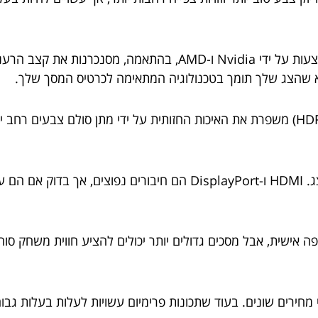
5. **G-Sync ו-FreeSync**: טכנולוגיות אלו, המוצעות על ידי dia
א שהצג שלך תומך בטכנולוגיה המתאימה לכרטיס המסך שלך.
6. **תמיכה בHDR**: תמיכה בטווח דינמי גבוה (HDR) משפרת את האיכות החזותית על ידי מ
דפה אישית, אבל מסכים גדולים יותר יכולים להציע חווית משחק 
י מחירים שונים. בעוד שתכונות פרימיום עשויות לעלות בעלות גבוה