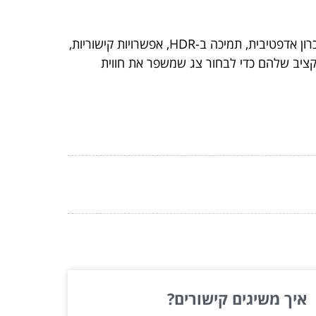
לסיכום, הנתונים של מסך גיימינג איכותי כוללים גורמים כמו רזולוציה, קצב רענון, זמן תגובה, סוג פאנל, טכנולוגיית סנכרון אדפטיבית, תמיכה ב-HDR, אפשרויות קישוריות,
קציב שלהם כדי לבחור צג שמשפר את חווית
איך משיגים קישורים?