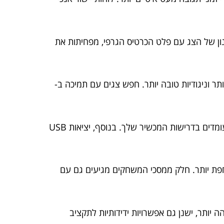
Nvi ו-AMD, בהתאמה, מסנכרנות את קצב הרענון של הצג עם פלט הכרטיס הגרפי, מפחיתות את
תן סולם צבעים רחב יותר וניגודיות טובה יותר. חפש צגים עם תמיכה ב-
7. **קישוריות**: שקול את סוגי ומספר היציאות בצג. HDMI ו-DisplayPort הם חיבורים נפוצים, אך בדוק אם הם עומדים בדרישות המכשיר שלך. בנוסף, יציאות USB
סוחפת יותר. חלק ממסכי המשחקים מגיעים גם עם
ה יותר, ישנן גם אפשרויות ידידותיות לתקציב