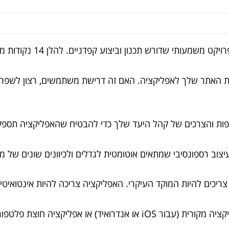
משמעותי שדורש תכנון וביצוע קפדניים. להלן 14 נקודות מפתח שכדאי לזכור לפני שמתחילים בתהליך זה:
 האתר שלך לאפליקציה. האם זה דרישת משתמשים, רצון לשפר את
ת והצרכים של קהל היעד שלך כדי להבטיח שהאפליקציה תספק 
צוב רספונסיבי שמתאים אוטומטית לגדלים ולכיוונים שונים של מ
החלט אם ברצונך לפתח אפליקציה מקורית (עבור iOS או אנדרואיד