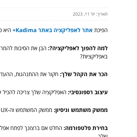
תאריך: יול 11, 2023
הפיכת
אתר לאפליקציה באתר Kadima+
היא פרויקט 
למה להפוך לאפליקציה?:
הבן את הסיבות להמרת
באפליקציות?
הכר את הקהל שלך:
חקור את ההתנהגות, ההעדפו
עיצוב רספונסיבי:
האפליקציה שלך צריכה להכיל עי
ממשק משתמש וניסיון:
ממשק המשתמש וה-UX צריכים להיות המוקד העיקרי. האפליקציה צריכה להיות אינטואיטיבית, ידידותית למשתמש ומושכת מבחינה ויזואלית.
בחירת פלטפורמה:
שלך.