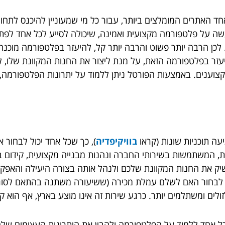
האתרים המומלצים ביותר, עבור כל מי שמעוניין להיכנס לתחום.
שה על פלטפורמה מקצועית ואמינה, שיכולה לסייע לכל אחד לפתו
. לכן הרבה יותר פשוט והרבה יותר קל, להיעזר בפלטפורמה מוכ
עזר בפלטפורמה הזאת, על מנת ליצור את החנות המקוונת שלו, לל
מקצוענים. באמצעות הפורטל ניתן ללמוד על יתרונות הפלטפורמה,
עה תוכניות שונות (קראו
בוויקיפדיה
), כך שכל אחד יכול לבחור א
מ- 800 אלף חנויות מקוונות, המשתמשות בשירותי החברה ונהנות מבנייה מקצועי
יק את החנות המקוונת שלכם ולנהל אותה בצורה היעילה והאפקטי
ל לבחור האם לשלם עמלת מכירה (ששיעורה משתנה בהתאם לסוג 
ם ומשתלמים יותר. כרגע שירות זה אינו מוצע בארץ, אף הוא קי
 בישראל מאפשר לכל אחד ללמוד על הפלטפורמה ולהבין את היתרונות העצ