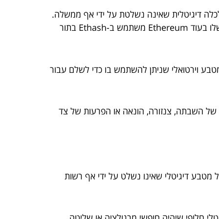
כלכלה דיגיטלית שאינה נשלטת על ידי אף ממשלה.
ההבדל בין ביטקוין לאתריום הוא בטכנולוגיה הבסיסית שלהם. ביטקוין משתמש ב-SHA-256 בתור אלגוריתם הגיבוב שלו בעוד Ethereum משתמש ב-Ethash בתור
א מטבע וירטואלי שניתן להשתמש בו כדי לשלם עבור
רות של השבתה, צנזורה, הונאה או הפרעות של צד
20. הם נוצרו כדי לשמש כצורה מבוזרת של מטבע דיגיטלי שאינו נשלט על ידי אף רשות
לי חלופי שיהיה חופשי מרגולציה או שליטה