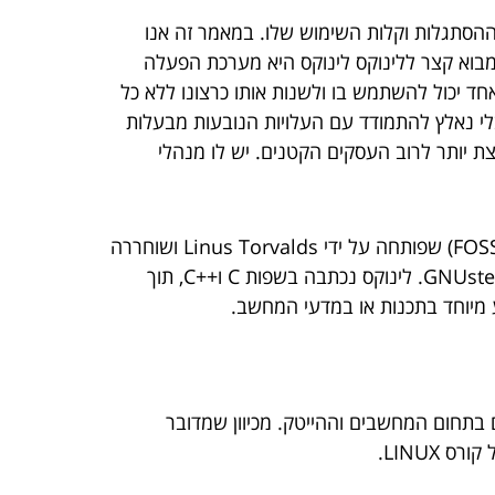
הסתגלות וקלות השימוש שלו. במאמר זה אנו
 מבוא קצר ללינוקס לינוקס היא מערכת הפעלה
 יכול להשתמש בו ולשנות אותו כרצונו ללא כל
י נאלץ להתמודד עם העלויות הנובעות מבעלות
צת יותר לרוב העסקים הקטנים. יש לו מנהלי
מערכת ההפעלה לינוקס היא אחת ממערכות ההפעלה הפופולריות והנפוצות בעולם. זוהי תוכנה חינמית בקוד פתוח (FOSS) שפותחה על ידי Linus Torvalds ושוחררה
ב-28 במרץ 1991. מערכת ההפעלה מבוססת על ליבת UNIX בעלת משימה אחת, עם ממשק משתמש חדש בשם GNUstep. לינוקס נכתבה בשפות C ו++C, תוך
 בתחום המחשבים וההייטק. מכיוון שמדובר
LINUX.